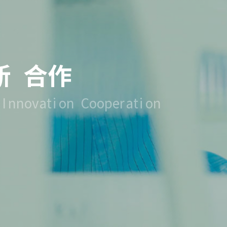
德
相
伴
D
x