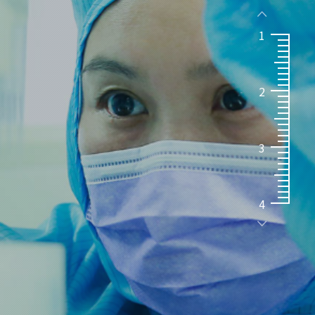

1
2
3
4
