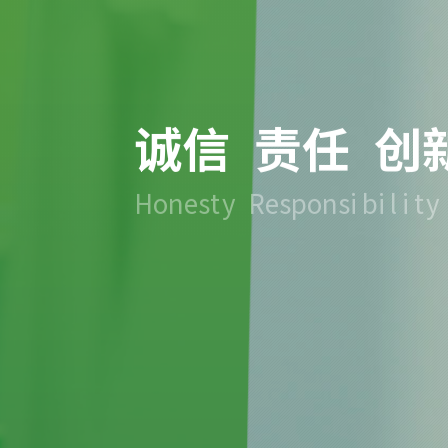
知
而
治
之
·
艾
B
e
t
t
e
r
l
i
f
e
w
i
t
h
A
m
o
y