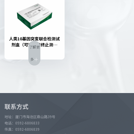
人类10基因突变联合检测试
剂盒（可逆末端终止测序
了解更
法）
多

联系方式
地址：厦门市海沧区鼎山路39号
电话：0592-6806833
传真：0592-6806839