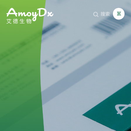
搜索


